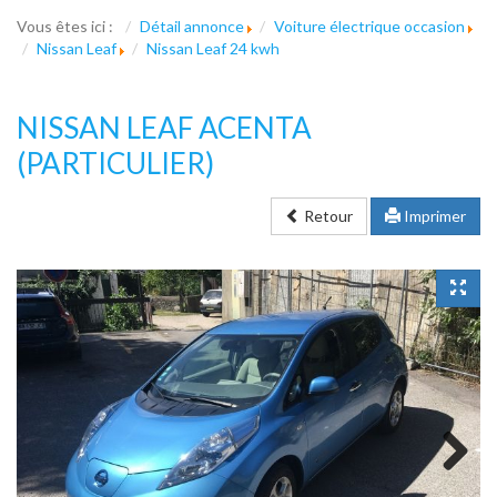
Vous êtes ici :
Détail annonce
Voiture électrique occasion
Nissan Leaf
Nissan Leaf 24 kwh
NISSAN LEAF ACENTA
(PARTICULIER)
Retour
Imprimer
Next