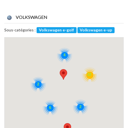
VOLKSWAGEN
Sous-catégories :
Volkswagen e-golf
Volkswagen e-up
4
12
2
2
6