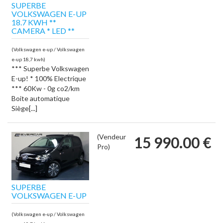
SUPERBE
VOLKSWAGEN E-UP
18.7 KWH **
CAMERA * LED **
(Volkswagen e-up / Volkswagen
e-up 18,7 kwh)
*** Superbe Volkswagen
E-up! * 100% Electrique
*** 60Kw - 0g co2/km
Boite automatique
Siège[...]
(Vendeur
15 990.00 €
Pro)
SUPERBE
VOLKSWAGEN E-UP
(Volkswagen e-up / Volkswagen