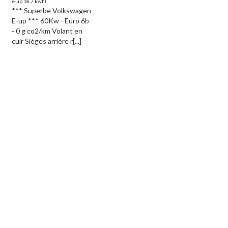
e-up 18,7 kwh)
*** Superbe Volkswagen
E-up *** 60Kw - Euro 6b
- 0 g co2/km Volant en
cuir Sièges arrière r[...]